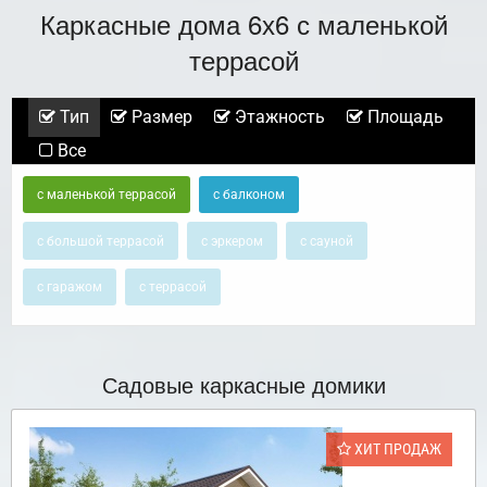
Каркасные дома 6х6 с маленькой
террасой
Тип
Размер
Этажность
Площадь
Все
с маленькой террасой
с балконом
с большой террасой
с эркером
с сауной
с гаражом
с террасой
Садовые каркасные домики
ХИТ ПРОДАЖ